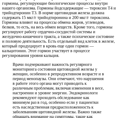
гормоны, регулирующие биологические процессы внутри
нашего организма. Гормоны йодсодержащие — тироксин Т4 и
трийодтиронин Т3. В норме щитовидная железа должна
содержать 15 мкг/г трийодтиронина и 200 мкг/г тироксина.
Гормоны влияют на процессы обмена жиров, углеводов,
белков, то есть, на весь обмен веществ. Кроме того, гормоны
регулируют работу сердечно-сосудистой системы и
желудочно-кишечного тракта, а также психическое состояние
и половую деятельность. Есть отдельный вид клеток в железе,
который продуцирует в кровь еще один гормон —
кальцитонин. Этот гормон участвует в процессе
регулирования уровня кальция.
Врачи подчеркивают важность регулярного
мониторинга состояния щитовидной железы у
женщин, особенно в репродуктивном возрасте и в
период менопаузы. Они отмечают, что нарушения
в работе этого органа могут приводить к
различным проблемам, включая изменения в весе,
настроении и уровне энергии. Эндокринологи
рекомендуют проходить обследование как
минимум раз в год, особенно если у пациентки
есть наследственная предрасположенность к
заболеваниям щитовидной железы. Важно также
обращать внимание на симптомы, такие как