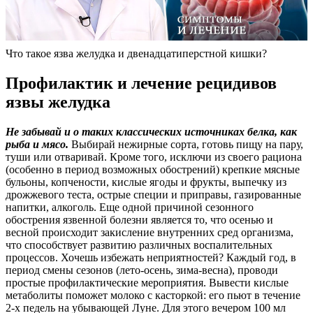
Что такое язва желудка и двенадцатиперстной кишки?
Профилактик и лечение рецидивов
язвы желудка
Не забывай и о таких классических источниках белка, как
рыба и мясо.
Выбирай нежирные сорта, готовь пищу на пару,
туши или отваривай. Кроме того, исключи из своего рациона
(особенно в период возможных обострений) крепкие мясные
бульоны, копчености, кислые ягоды и фрукты, выпечку из
дрожжевого теста, острые специи и приправы, газированные
напитки, алкоголь. Еще одной причиной сезонного
обострения язвенной болезни является то, что осенью и
весной происходит закисление внутренних сред организма,
что способствует развитию различных воспалительных
процессов. Хочешь избежать неприятностей? Каждый год, в
период смены сезонов (лето-осень, зима-весна), проводи
простые профилактические мероприятия. Вывести кислые
метаболиты поможет молоко с касторкой: его пьют в течение
2-х педель на убывающей Луне. Для этого вечером 100 мл