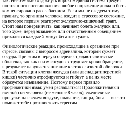
так. Невозможно отдохнуть впрок! Нервная система требует
постоянного восстановления: любое напряжение должно быть
компенсировано расслаблением. Если мы не следуем этому
правилу, то организм человека входит в стрессовое состояние,
на которое первым реагирует желудочно-кишечный тракт.
Стоит нам понервничать, как начинает болеть желудок или,
того хуже, перед экзаменом или ответственным совещанием
приходится каждые 5 минут бегать в туалет.
Физиологические реакции, происходящие в организме при
стрессе, связаны с выбросом адреналина, который сужает
сосуды. При этом в первую очередь страдают слизистые
оболочки, так как спазм сосудов затрудняет кровообращение,
в результате нарушается питание клеток слизистой оболочки.
В такой ситуации клетки желудка (или двенадцатиперстной
кишки) частично атрофируются и гибнут, а на их месте
образуется изъязвление. Поэтому первое правило
профилактики язвы: умей раслабляться! Продолжительный
ночной сон человека (не меньше 8 часов), ежедневные
прогулки на свежем воздухе, плавание, танцы, йога — все это
поможет тебе противостоять стрессам.