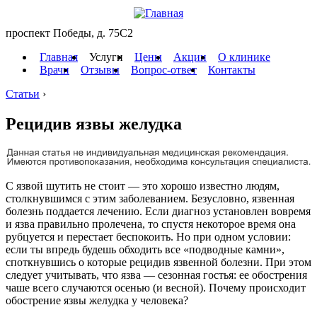
проспект Победы, д. 75C2
Главная
Услуги
Цены
Акции
О клинике
Врачи
Отзывы
Вопрос-ответ
Контакты
Статьи
›
Рецидив язвы желудка
С язвой шутить не стоит — это хорошо известно людям,
столкнувшимся с этим заболеванием. Безусловно, язвенная
болезнь поддается лечению. Если диагноз установлен вовремя
и язва правильно пролечена, то спустя некоторое время она
рубцуется и перестает беспокоить. Но при одном условии:
если ты впредь будешь обходить все «подводные камни»,
споткнувшись о которые рецидив язвенной болезни. При этом
следует учитывать, что язва — сезонная гостья: ее обострения
чаше всего случаются осенью (и весной). Почему происходит
обострение язвы желудка у человека?