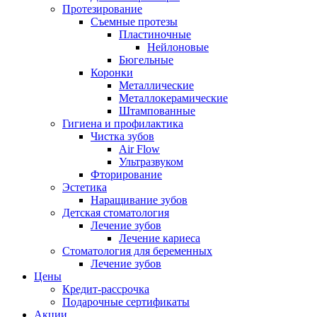
Протезирование
Съемные протезы
Пластиночные
Нейлоновые
Бюгельные
Коронки
Металлические
Металлокерамические
Штампованные
Гигиена и профилактика
Чистка зубов
Air Flow
Ультразвуком
Фторирование
Эстетика
Наращивание зубов
Детская стоматология
Лечение зубов
Лечение кариеса
Стоматология для беременных
Лечение зубов
Цены
Кредит-рассрочка
Подарочные сертификаты
Акции