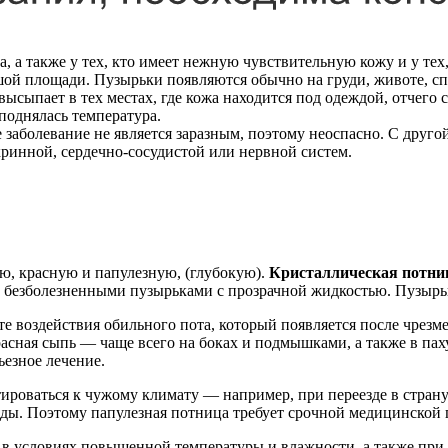
а, а также у тех, кто имеет нежную чувствительную кожу и у т
ой площади. Пузырьки появляются обычно на груди, животе, спи
пает в тех местах, где кожа находится под одеждой, отчего с
 поднялась температура.
е заболевание не является заразным, поэтому неоспасно. С друго
кринной, сердечно-сосудистой или нервной систем.
ю, красную и папулезную, (глубокую).
Кристаллическая потни
безболезненными пузырьками с прозрачной жидкостью. Пузырьки
ате воздействия обильного пота, который появляется после чрез
сная сыпь — чаще всего на боках и подмышками, а также в паху
ьезное лечение.
птироваться к чужому климату — например, при переезде в стран
оды. Поэтому папулезная потница требует срочной медицинской 
т в условиях повышенной температуры и влажности, а также пр