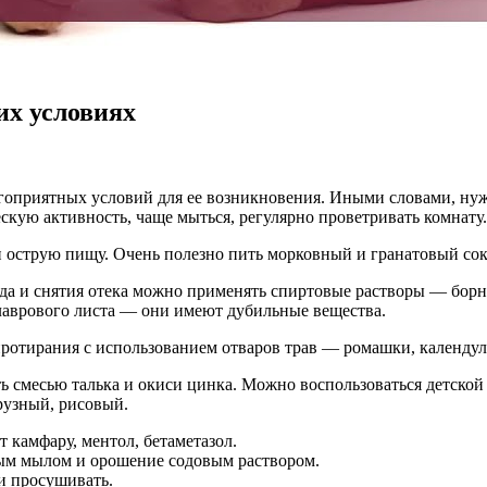
их условиях
гоприятных условий для ее возникновения. Иными словами, нужн
ескую активность, чаще мыться, регулярно проветривать комнату
и острую пищу. Очень полезно пить морковный и гранатовый сок
да и снятия отека можно применять спиртовые растворы — борн
лаврового листа — они имеют дубильные вещества.
тирания с использованием отваров трав — ромашки, календулы
ь смесью талька и окиси цинка. Можно воспользоваться детско
рузный, рисовый.
 камфару, ментол, бетаметазол.
м мылом и орошение содовым раствором.
и просушивать.