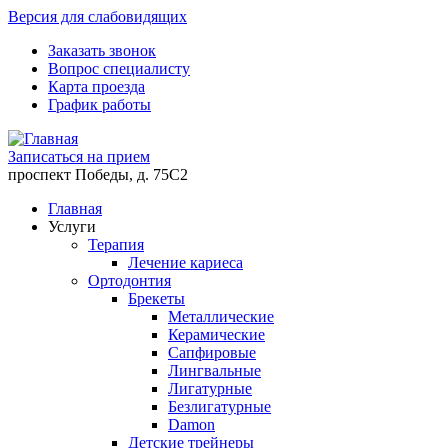
Версия для слабовидящих
Заказать звонок
Вопрос специалисту
Карта проезда
График работы
Записаться на прием
проспект Победы, д. 75C2
Главная
Услуги
Терапия
Лечение кариеса
Ортодонтия
Брекеты
Металлические
Керамические
Cапфировые
Лингвальные
Лигатурные
Безлигатурные
Damon
Детские трейнеры