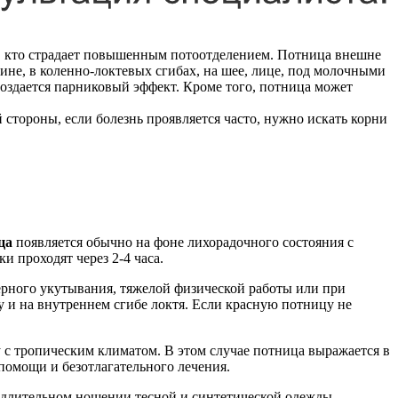
ех, кто страдает повышенным потоотделением. Потница внешне
не, в коленно-локтевых сгибах, на шее, лице, под молочными
оздается парниковый эффект. Кроме того, потница может
й стороны, если болезнь проявляется часто, нужно искать корни
ца
появляется обычно на фоне лихорадочного состояния с
 проходят через 2-4 часа.
мерного укутывания, тяжелой физической работы или при
 и на внутреннем сгибе локтя. Если красную потницу не
у с тропическим климатом. В этом случае потница выражается в
помощи и безотлагательного лечения.
и длительном ношении тесной и синтетической одежды.