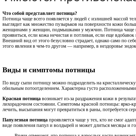
Что собой представляет потница?
Потница чаще всего появляется у людей с излишней массой тел
выглядит как множество пузырьков на поверхности кожи больш
женщинами у женщин, подмышками у мужчин. Потница чаще высы
проявиться, если кожа нечистая и потливая, если еще вдобавок
Внешний вид от этого безусловно страдает, однако само по себ
этого явления в чем-то другом — например, в нездоровье эндо
Виды и симптомы потницы
По виду сыпи потницу можно подразделить на кристаллическу
обильным потоотделением. Характерна густо расположенными 
Красная потница
возникает из-за раздражения кожи в результ
лихорадочном состоянии. Симптомы красной потницы: ярко-кра
лечить, высыпания могут превратиться в раны, потребуется сер
Папулезная потница
проявляется чаще у тех, кто не смог ада
виде появления папул и волдырей и может длиться месяцы и г
Врачи отмечают, что потница у взрослых часто возникае