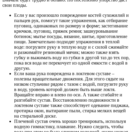
свои плоды.
Если у вас произошло повреждение костей сухожилий и
пальцев рук, помогут такие упражнения, как отбирание
пуговиц, одинаковых по размеру и форме; застегивание
крючков, пуговиц, пряжек ремня; зашнуровывание
ботинок; мытье посуды, вязание, шитье, приготовление
пищи. Замечательно подходят упражнения в теплой
воде: погрузите руку в теплую воду и с силой сжимайте
и разжимайте резиновый мячик; можно также взять
губку и выжимать воду из губки в другой таз до тех пор,
пока вся вода не перекочует из одной емкости с водой в
другую.
Если ваша рука повреждена в локтевом суставе –
полезны вращательные движения. Для этого сядьте на
низком стульчике рядом с тазом с водой, погрузите руку
в воду, уровень которой должен быть выше локтя.
Вращайте вправо и влево по оси. А также сгибайте и
разгибайте сустав. Восстановлению подвижности в
локтевом суставе также способствует одевание пиджака,
протирка окон, вытирание пыли, стирка мелких вещей
на стиральной доске.
Плечевой сустав очень хорошо тренировать, используя
водную гимнастику, плавание. Нужно следить, чтобы
вода при этом не была слишком холодной, иначе низкая