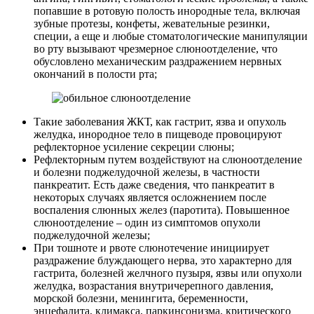
попавшие в ротовую полость инородные тела, включая
зубные протезы, конфеты, жевательные резинки,
специи, а еще и любые стоматологические манипуляции
во рту вызывают чрезмерное слюноотделение, что
обусловлено механическим раздражением нервных
окончаний в полости рта;
Такие заболевания ЖКТ, как гастрит, язва и опухоль
желудка, инородное тело в пищеводе провоцируют
рефлекторное усиление секреции слюны;
Рефлекторным путем воздействуют на слюноотделение
и болезни поджелудочной железы, в частности
панкреатит. Есть даже сведения, что панкреатит в
некоторых случаях является осложнением после
воспаления слюнных желез (паротита). Повышенное
слюноотделение – один из симптомов опухоли
поджелудочной железы;
При тошноте и рвоте слюнотечение инициирует
раздражение блуждающего нерва, это характерно для
гастрита, болезней желчного пузыря, язвы или опухоли
желудка, возрастания внутричерепного давления,
морской болезни, менингита, беременности,
энцефалита, климакса, паркинсонизма, критического