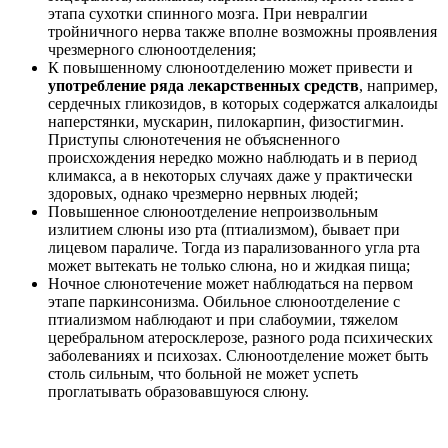
этапа сухотки спинного мозга. При невралгии
тройничного нерва также вполне возможны проявления
чрезмерного слюноотделения;
К повышенному слюноотделению может привести и
употребление ряда лекарственных средств
, например,
сердечных гликозидов, в которых содержатся алкалоиды
наперстянки, мускарин, пилокарпин, физостигмин.
Приступы слюнотечения не объясненного
происхождения нередко можно наблюдать и в период
климакса, а в некоторых случаях даже у практически
здоровых, однако чрезмерно нервных людей;
Повышенное слюноотделение непроизвольным
излитием слюны изо рта (птиализмом), бывает при
лицевом параличе. Тогда из парализованного угла рта
может вытекать не только слюна, но и жидкая пища;
Ночное слюнотечение может наблюдаться на первом
этапе паркинсонизма. Обильное слюноотделение с
птиализмом наблюдают и при слабоумии, тяжелом
церебральном атеросклерозе, разного рода психических
заболеваниях и психозах. Слюноотделение может быть
столь сильным, что больной не может успеть
проглатывать образовавшуюся слюну.