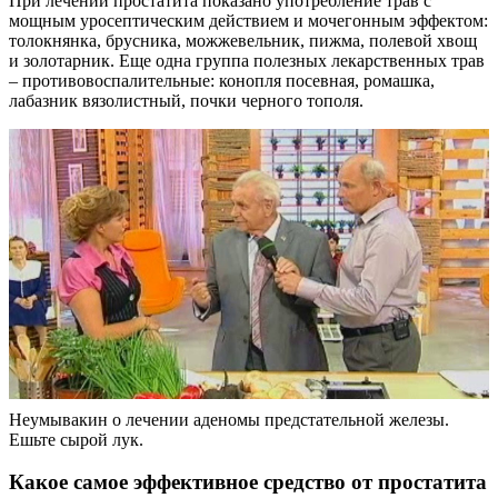
При лечении простатита показано употребление трав с
мощным уросептическим действием и мочегонным эффектом:
толокнянка, брусника, можжевельник, пижма, полевой хвощ
и золотарник. Еще одна группа полезных лекарственных трав
– противовоспалительные: конопля посевная, ромашка,
лабазник вязолистный, почки черного тополя.
Неумывакин о лечении аденомы предстательной железы.
Ешьте сырой лук.
Какое самое эффективное средство от простатита