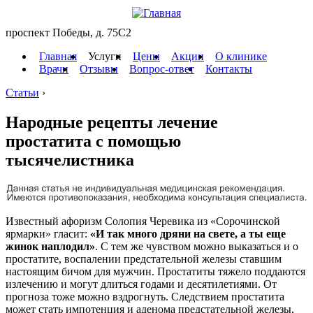
проспект Победы, д. 75C2
Главная
Услуги
Цены
Акции
О клинике
Врачи
Отзывы
Вопрос-ответ
Контакты
Статьи
›
Народные рецепты лечение
простатита с помощью
тысячелистника
Известный афоризм Солопия Черевика из «Сорочинской
ярмарки» гласит:
«И так много дряни на свете, а ты еще
жинок наплодил»
. С тем же чувством можно выказаться и о
простатите, воспалении предстательной железы ставшим
настоящим бичом для мужчин. Простатиты тяжело поддаются
излечению и могут длиться годами и десятилетиями. От
прогноза тоже можно вздрогнуть. Следствием простатита
может стать импотенция и аденома предстательной железы,