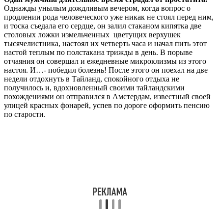
Однажды унылым дождливым вечером, когда вопрос о
продлении рода человеческого уже никак не стоял перед ним,
и тоска съедала его сердце, он залил стаканом кипятка две
столовых ложки измельченных цветущих верхушек
тысячелистника, настоял их четверть часа и начал пить этот
настой теплым по полстакана трижды в день. В порыве
отчаяния он совершал и ежедневные микроклизмы из этого
настоя. И…- победил болезнь! После этого он поехал на две
недели отдохнуть в Тайланд, спокойного отдыха не
получилось и, вдохновленный своими тайландскими
похождениями он отправился в Амстердам, известный своей
улицей красных фонарей, успев по дороге оформить пенсию
по старости.