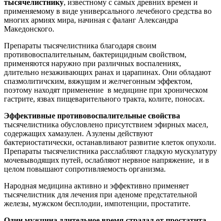
тысячелистнику
, известному с самых древних времен и
применяемому в виде универсального лечебного средства во
многих армиях мира, начиная с фаланг Александра
Македонского.
Препараты тысячелистника благодаря своим
противовоспалительным, бактерицидным свойством,
применяются наружно при различных воспалениях,
длительно незаживающих ранах и царапинах. Они обладают
спазмолитичским, вяжущим и желчегонным эффектом,
поэтому находят применение в медицине при хроническом
гастрите, язвах пищеварительного тракта, колите, поносах.
Эффективные противовоспалительные свойства
тысячелистника обусловлено присутствием эфирных масел,
содержащих хамазулен. Азулены действуют
бактериостатически, останавливают развитие клеток опухоли.
Препараты тысячелистника расслабляют гладкую мускулатуру
мочевыводящих путей, ослабляют нервное напряжение, и в
целом повышают сопротивляемость организма.
Народная медицина активно и эффективно применяет
тысячелистник для лечения при аденоме предстательной
железы, мужском бесплодии, импотенции, простатите.
Один мужчина длительное время страдал от простатита.