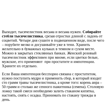
Выходит, тысячелистник весьма и весьма нужен.
Собирайте
стебли тысячелистника
, срезая отростки длиной с ладонь от
соцветий. Четыре дня сушите в подвешенном виде, после чего
– порубите мелко и досушивайте уже в тени. Хранить
желательно в бумажных кульках в темном и сухом месте.
Можно в закрытых стеклянных банках. Женский розовый
тысячелистник эффективен при миоме, если цветки белые,
мужские, его применяют при простатите и импотенции.
Храните их отдельно.
Если Ваша импотенция бесспорно связана с простатитом,
нужно поступить мудро и применить сбор, в который входит
сто грамм травы тысячелистника, а кроме того: корень аира –
50 грамм и столько же сенного пажитника (семена). Столовую
ложку такой смеси необходимо залить стаканом кипятка,
настоять, снять с осадка. Принимать по стакану трижды в
день.