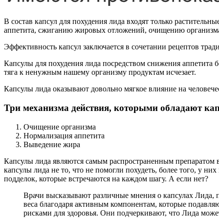
В состав капсул для похудения лида входят только раститель
аппетита, сжиганию жировых отложений, очищению организм
Эффективность капсул заключается в сочетании рецептов тра
Капсулы для похудения лида посредством снижения аппетита бо
тяга к ненужным нашему организму продуктам исчезает.
Капсулы лида оказывают довольно мягкое влияние на человечес
Три механизма действия, которыми обладают ка
Очищение организма
Нормализация аппетита
Выведение жира
Капсулы лида являются самым распространенным препаратом в 
капсулы лида не то, что не помогли похудеть, более того, у н
подделок, которые встречаются на каждом шагу. А если нет?
Врачи высказывают различные мнения о капсулах Лида, 
веса благодаря активным компонентам, которые подавляю
рисками для здоровья. Они подчеркивают, что Лида може