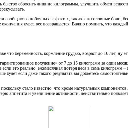
сь быстро сбросить лишние килограммы, улучшить обмен веществ
ерекусывать.
ли сообщают о побочных эффектах, таких как головные боли, б
е окончания курса вес возвращается. Важно помнить, что кажды
е что беременность, кормление грудью, возраст до 16 лет, ну эт
«гарантированное похудение» от 7 до 15 килограмм за один мес
если это реально, ежемесячная потеря веса в семь килограмм – э
чше будет если даже такого результата вы добьетесь самостоятел
поскольку стало известно, что кроме натуральных компонентов,
ерю аппетита и увеличение активности, действительно появляетс