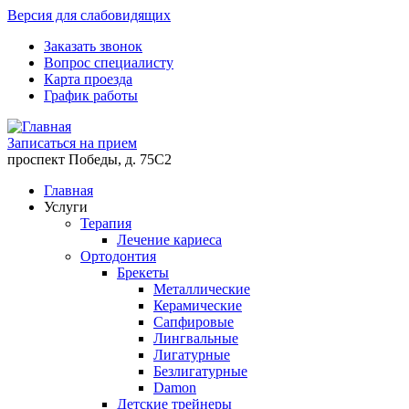
Версия для слабовидящих
Заказать звонок
Вопрос специалисту
Карта проезда
График работы
Записаться на прием
проспект Победы, д. 75C2
Главная
Услуги
Терапия
Лечение кариеса
Ортодонтия
Брекеты
Металлические
Керамические
Cапфировые
Лингвальные
Лигатурные
Безлигатурные
Damon
Детские трейнеры