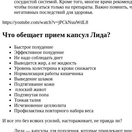
сосудистой системой. Кроме того, многие врачи рекомен
чтобы полагаться только на препараты. Важно помнить, ч
негативных последствий для здоровья.
https://youtube.com/watch?v=jPCkNuuWdL8
Что обещает прием капсул Лида?
Быстрое похудение
Эффективное похудение
Не надо соблюдать диет
Выводится жир, а не жидкость
Уровень холестерина в крови снижается
Нормализация работы кишечника
Выведение шлаков
Подтягивание кожи
плоский живот
Подтянутая попа
Тонкая талия
Исчезновение целлюлита
Профилактика повторного набора веса
И все это без всяких усилий, настораживает, не правда ли?
Лида — капсулы для похудения, которые привлекают вни