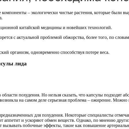
ные компоненты – экологически чистые растения, которые были 
а.
диционной китайской медицины и новейших технологий.
рется с актуальной проблемой обжорства, более того, по словам
кий организм, одновременно способствуя потере веса.
псулы лида
области похудения. Но нельзя сказать, что капсулы подходят а
их возникла на самом деле серьезная проблема – ожирение. Можн
предназначенных для похудения. Некоторые специалисты отмеча
т аппетит и ускоряют обмен веществ. Однако, по мнению других
т вызывать побочные эффекты, такие как повышение артериальн