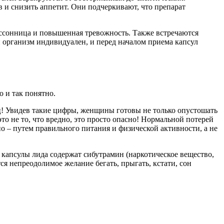
 и снизить аппетит. Они подчеркивают, что препарат
ессонница и повышенная тревожность. Также встречаются
й организм индивидуален, и перед началом приема капсул
о и так понятно.
яц! Увидев такие цифры, женщины готовы не только опустошать
то не то, что вредно, это просто опасно! Нормальной потерей
ьно – путем правильного питания и физической активности, а не
 капсулы лида содержат сибутрамин (наркотическое вещество,
я непреодолимое желание бегать, прыгать, кстати, сон