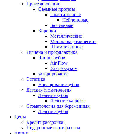
Протезирование
Съемные протезы
Пластиночные
Нейлоновые
Бюгельные
Коронки
Металлические
Металлокерамические
Штампованные
Гигиена и профилактика
Чистка зубов
Air Flow
Ультразвуком
Фторирование
Эстетика
Наращивание зубов
Детская стоматология
Лечение зубов
Лечение кариеса
Стоматология для беременных
Лечение зубов
Цены
Кредит-рассрочка
Подарочные сертификаты
Акции