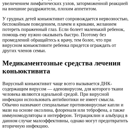
увеличением лимфатических узлов, заторможенной реакцией
на внешние раздражители, плохим аппетитом.
У грудных детей коньюктивит сопровождается нервозностью,
беспокойным поведением, плачем и криками, желанием
потереть пораженный глаз. Если болеет маленький ребенок,
помощь ему нужно оказывать быстро. Поэтому без
промедлений обращайтесь к врачу, тем более, что при
вирусном коньюктивите ребенка придется ограждать от
других членов семьи.
Медикаментозные средства лечения
коньюктивита
Вирусный коньюктивит чаще всего вызывается ДНК-
содержащим вирусом — аденовирусом, для которого ткани
человека являются идеальной средой. При вирусной
инфекции использовать антибиотики не имеет смысла.
Обычно назначают специальные противовирусные капли и
мази на основе оксолина, флореналя или теброфена, а также
иммуномодуляторы и интерферон. Тетрациклин и альбуцид в
данном случае малоэффективны, однако могут предотвратить
вторичную инфекцию.