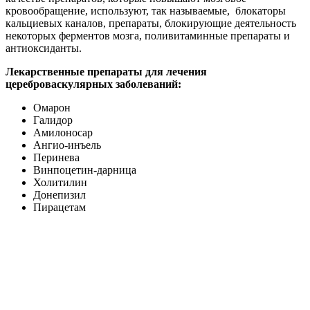
кровообращение, используют, так называемые, блокаторы
кальциевых каналов, препараты, блокирующие деятельность
некоторых ферментов мозга, поливитаминные препараты и
антиоксиданты.
Лекарственные препараты для лечения
цереброваскулярных заболеваний:
Омарон
Галидор
Амилоносар
Ангио-инъель
Перинева
Винпоцетин-дарница
Холитилин
Донепизил
Пирацетам