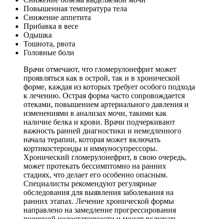
Повышенная температура тела
Снижение аппетита
Прибавка в весе
Одышка
Тошнота, рвота
Головные боли
Врачи отмечают, что гломерулонефрит может
проявляться как в острой, так и в хронической
форме, каждая из которых требует особого подхода
к лечению. Острая форма часто сопровождается
отеками, повышением артериального давления и
изменениями в анализах мочи, такими как
наличие белка и крови. Врачи подчеркивают
важность ранней диагностики и немедленного
начала терапии, которая может включать
кортикостероиды и иммуносупрессоры.
Хронический гломерулонефрит, в свою очередь,
может протекать бессимптомно на ранних
стадиях, что делает его особенно опасным.
Специалисты рекомендуют регулярные
обследования для выявления заболевания на
ранних этапах. Лечение хронической формы
направлено на замедление прогрессирования
почечной недостаточности и может включать