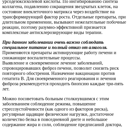
урсодезоксихолевой кислоты. По ингибированию синтеза
коллагена, подавлению сокращения звездчатых клеток, на
состояние внеклеточного матрикса через воздействие на
трансформирующий фактор роста. Отдельные препараты, при
длительном применении, вызывают нежелательные побочные
реакции, поэтому разумно-эффективной признается
комплексные антисклерозирующие виды терапии.
При данном заболевании очень важно соблюдать
специальное питание и полный отказ от алкоголя.
Применяются препараты активирующие работу печени и
снижающие воспалительные процессы.
Выявление и своевременное лечение заболеваний,
спровоцировавших фиброз печени, позволит снизить риск
повторного обострения. Назначение вакцинации против
гепатита В. Для своевременного реагирования и лечения
фиброза рекомендуется проходить биопсию каждые три-пять
лет.
Можно посоветовать больным столкнувшимся с этим
заболеванием соблюдение режима, повышение
стрессоустойчивости (как одного из факторов риска),
регулярные щадящие физические нагрузки, достаточное
количество белка в повседневной диете и небольшое
содержание жира и соли, соблюдение предписаний доктора,