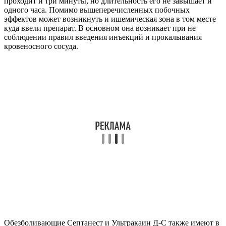
проходит и три минуты, но длительность его не завышает и
одного часа. Помимо вышеперечисленных побочных
эффектов может возникнуть и ишемическая зона в том месте
куда ввели препарат. В основном она возникает при не
соблюдении правил введения инъекций и прокалывания
кровеносного сосуда.
Обезболивающие Септанест и Ультракаин Д-С также имеют в