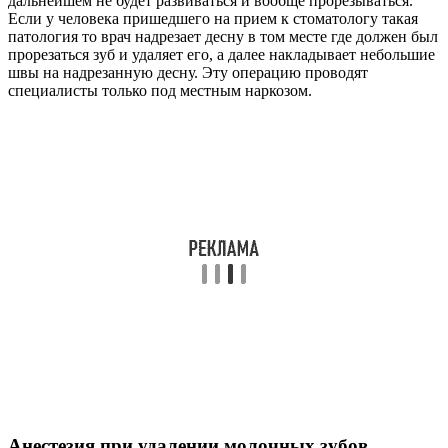
дальнейшем не будет развиваться и вообще прорезываться.
Если у человека пришедшего на прием к стоматологу такая
патология то врач надрезает десну в том месте где должен был
прорезаться зуб и удаляет его, а далее накладывает небольшие
швы на надрезанную десну. Эту операцию проводят
специалисты только под местным наркозом.
Анестезия при удалении молочных зубов