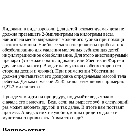
Лидокаин в виде аэрозоли (для детей рекомендуемая доза не
должна превышать 2-3миллиграмм на килограмм веса),
наносят на место вырывания молочного зубика при помощи
ватного тампона. Наиболее часто специалисты прибегают к
обезболиванию для удаления молочных зубиков для детей
инфильтрационное обезболивание. Для этого анестезируемый
препарат (это может быть лидокаин, или Убестизин Форте и
другие их аналоги). Вводят пару уколов с обеих сторон (со
стороны десны и язычка). При применении Убестизина
должен учитываться его дозировка определяемая массой тела
ребенка. Деткам с массой 25-35 килограмм вводят примерно
0,27-2 миллилитра.
Прежде чем идти на процедуру, подумайте ведь можно
сначала его вылечить. Ведь если вы вырвете зуб, в следующий
раз может заболеть другой и так далее. В итоге вам поставят
протезы. А ведь в них не удобно, к ним придется долго и
мучительно привыкать. А вам это надо?
Вопрос-ответ