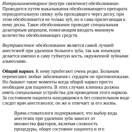
Интралигаментарное
(внутри связочное) обезболивание.
Проводится путем выкалывания обезболивающего препарата
периодонтальную связку зуба проходящего через десну, при
этом обезболивается не только зуб, но и сама прилегающая к
нему десна. Такое обезболивание проводят специальным
дозаторным шприцем, помогающим вводить минимум
количества обезболивающих средств.
Внутрикостное
обезболивание является самой лучшей
анестезией при удалении больного зуба, так как инъекция
делается именно в саму губчатую кость, окруженной зубными
альвеолами.
Общий наркоз
. К нему прибегают очень редко. Больным
перенесших любые заболевания с сердцем он противопоказан.
Но бывают такие моменты когда общий наркоз просто
необходим для пациента. В этих случаях клиника должна
иметь специальные устройства для проведения этого наркоза.
За состоянием пациента находящимся в без сознательном виде
следит врач анестезиолог, он же и отвечает за его жизнь.
Врачи-стоматологи подчеркивают, что выбор вида
анестезии при удалении зуба зависит от
множества факторов, включая сложность
процедуры, общее состояние пациента и его