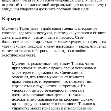
радостями, платя за это весьма умеренную цену. У Тельцов
огромный запас жизненной энергии, которая позволяет ему с
завидным упорством достигать поставленной цели.
Карьера
Мужчина Телец умеет зарабатывать деньги, которые он
способен «делать из воздуха», поэтому он успешен в бизнесе.
Деньги для него – стимул, цель и процесс. Свое
благосостояние он зарабатывает своим трудом, не надеясь на
удачу, и успех приходит к нему настоящий – такой, что Телец
может позволить себе роскошный отдых в любом
экзотическом месте.
Мужчины, рожденные под знаком Тельца, часто
привлекают внимание врачей своим устойчивым
характером и надежностью. Специалисты
отмечают, что такие мужчины отличаются
практичностью и терпением, что позволяет им
справляться с трудностями и стрессами. Их
упорство и целеустремленность помогают
достигать поставленных целей, что также
положительно сказывается на здоровье. Однако
врачи предупреждают, что склонность Тельцов к
упрямству может приводить к игнорированию