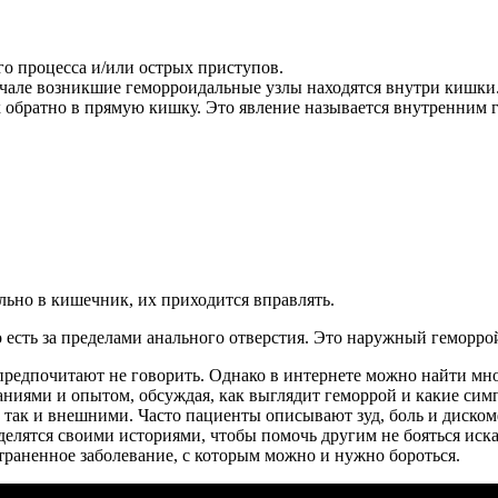
го процесса и/или острых приступов.
чале возникшие геморроидальные узлы находятся внутри кишки.
х обратно в прямую кишку. Это явление называется внутренним 
ельно в кишечник, их приходится вправлять.
 есть за пределами анального отверстия. Это наружный геморро
 предпочитают не говорить. Однако в интернете можно найти м
аниями и опытом, обсуждая, как выглядит геморрой и какие си
 так и внешними. Часто пациенты описывают зуд, боль и дискомф
 делятся своими историями, чтобы помочь другим не бояться и
траненное заболевание, с которым можно и нужно бороться.