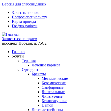
Версия для слабовидящих
Заказать звонок
Вопрос специалисту
Карта проезда
График работы
Записаться на прием
проспект Победы, д. 75C2
Главная
Услуги
Терапия
Лечение кариеса
Ортодонтия
Брекеты
Металлические
Керамические
Cапфировые
Лингвальные
Лигатурные
Безлигатурные
Damon
Детские трейнеры