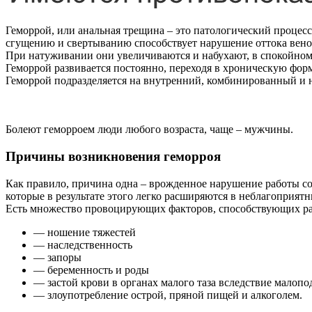
Геморрой, или анальная трещина – это патологический процес
сгущению и свертыванию способствует нарушение оттока веноз
При натуживании они увеличиваются и набухают, в спокойном
Геморрой развивается постоянно, переходя в хроническую форм
Геморрой подразделяется на внутренний, комбинированный и
Болеют геморроем люди любого возраста, чаще – мужчины.
Причины возникновения геморроя
Как правило, причина одна – врожденное нарушение работы со
которые в результате этого легко расширяются в неблагоприятн
Есть множество провоцирующих факторов, способствующих ра
— ношение тяжестей
— наследственность
— запоры
— беременность и роды
— застой крови в органах малого таза вследствие малоп
— злоупотребление острой, пряной пищей и алкоголем.