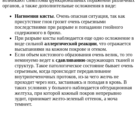
возникают симптомы функциональных поражений различных
органов, а также дополнительные осложнения в виде:
Нагноения кисты
. Очень опасная ситуация, так как
присутствие гноя грозит очень серьезными
последствиями при разрыве и попадании гнойного
содержимого в брюхо.
При разрыве кисты наблюдается еще одно осложнение в
виде сильной
аллергической реакции
, что отражается
высыпаниями на кожном покрове и отеком.
Если объем кистозного образования очень велик, то это
неминуемо ведет к
сдавливанию
окружающих тканей и
структур. Такое патологическое состояние бывает очень
серьезным, когда происходит передавливание
внутрипеченочных протоков, из-за чего желчь не
проходит через них, застаиваясь и попадая в кровь. В
таких условиях у больного наблюдается обтурационная
желтуха, при которой кожный покров непрерывно
зудит, принимает желто-зеленый оттенок, а моча
темнеет.