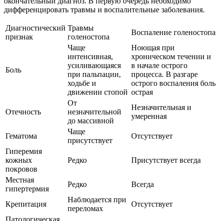
окончательный диагноз. В первую очередь необходимо
дифференцировать травмы и воспалительные заболевания.
Диагностический
Травмы
Воспаление голеностопа
признак
голеностопа
Чаще
Ноющая при
интенсивная,
хроническом течении и
усиливающаяся
в начале острого
Боль
при пальпации,
процесса. В разгаре
ходьбе и
острого воспаления боль
движении стопой
острая
От
Незначительная и
Отечность
незначительной
умеренная
до массивной
Чаще
Гематома
Отсутствует
присутствует
Гиперемия
кожных
Редко
Присутствует всегда
покровов
Местная
Редко
Всегда
гипертермия
Наблюдается при
Крепитация
Отсутствует
переломах
Патологическая