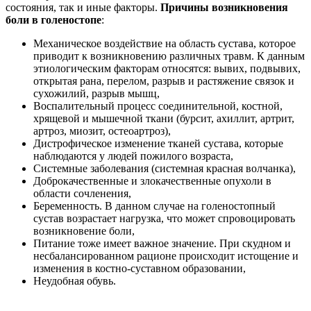
состояния, так и иные факторы.
Причины возникновения
боли в голеностопе
:
Механическое воздействие на область сустава, которое
приводит к возникновению различных травм. К данным
этиологическим факторам относятся: вывих, подвывих,
открытая рана, перелом, разрыв и растяжение связок и
сухожилий, разрыв мышц,
Воспалительный процесс соединительной, костной,
хрящевой и мышечной ткани (бурсит, ахиллит, артрит,
артроз, миозит, остеоартроз),
Дистрофическое изменение тканей сустава, которые
наблюдаются у людей пожилого возраста,
Системные заболевания (системная красная волчанка),
Доброкачественные и злокачественные опухоли в
области сочленения,
Беременность. В данном случае на голеностопный
сустав возрастает нагрузка, что может спровоцировать
возникновение боли,
Питание тоже имеет важное значение. При скудном и
несбалансированном рационе происходит истощение и
изменения в костно-суставном образовании,
Неудобная обувь.