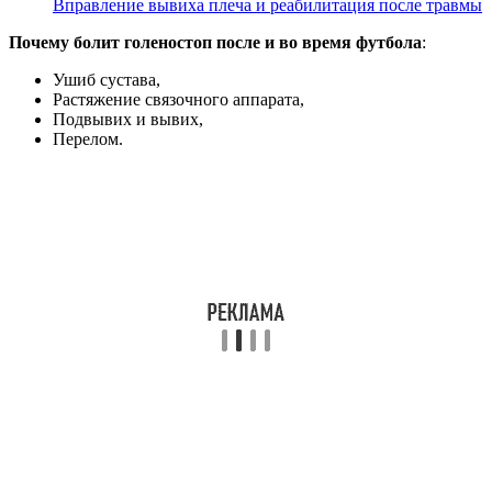
Вправление вывиха плеча и реабилитация после травмы
Почему болит голеностоп после и во время футбола
:
Ушиб сустава,
Растяжение связочного аппарата,
Подвывих и вывих,
Перелом.