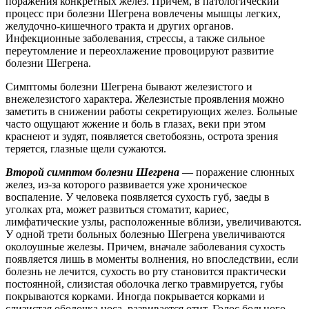
поражения конкретных желез. Причем, в патологический
процесс при болезни Шегрена вовлечены мышцы легких,
желудочно-кишечного тракта и других органов.
Инфекционные заболевания, стрессы, а также сильное
переутомление и переохлажение провоцируют развитие
болезни Шегрена.
Симптомы болезни Шегрена бывают железистого и
внежелезистого характера. Железистые проявления можно
заметить в снижении работы секретирующих желез. Больные
часто ощущают жжение и боль в глазах, веки при этом
краснеют и зудят, появляется светобоязнь, острота зрения
теряется, глазные щели сужаются.
Второй симптом болезни Шегрена
— поражение слюнных
желез, из-за которого развивается уже хроническое
воспаление. У человека появляется сухость губ, заеды в
уголках рта, может развиться стоматит, кариес,
лимфатические узлы, расположенные вблизи, увеличиваются.
У одной трети больных болезнью Шегрена увеличиваются
околоушные железы. Причем, вначале заболевания сухость
появляется лишь в моменты волнения, но впоследствии, если
болезнь не лечится, сухость во рту становится практически
постоянной, слизистая оболочка легко травмируется, губы
покрываются корками. Иногда покрывается корками и
слизистая оболочка носа, развивается отит. Голос больного