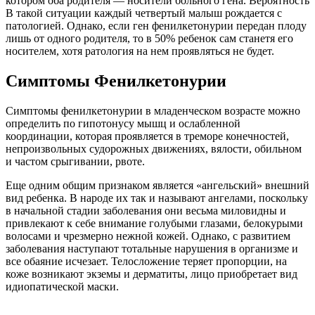
котором оба родителя — носители больного гена. Вероятность
В такой ситуации каждый четвертый малыш рождается с
патологией. Однако, если ген фенилкетонурии передан плоду
лишь от одного родителя, то в 50% ребенок сам станетя его
носителем, хотя ратология на нем проявляться не будет.
Симптомы Фенилкетонурии
Симптомы фенилкетонурии в младенческом возрасте можно
определить по гипотонусу мышц и ослабленной
координации, которая проявляется в треморе конечностей,
непроизвольных судорожных движениях, вялости, обильном
и частом срыгивании, рвоте.
Еще одним общим признаком является «ангельский» внешний
вид ребенка. В народе их так и называют ангелами, поскольку
в начальной стадии заболевания они весьма миловидны и
привлекают к себе внимание голубыми глазами, белокурыми
волосами и чрезмерно нежной кожей. Однако, с развитием
заболевания наступают тотальные нарушения в организме и
все обаяние исчезает. Телосложение теряет пропорции, на
коже возникают экземы и дерматиты, лицо приобретает вид
идиопатической маски.