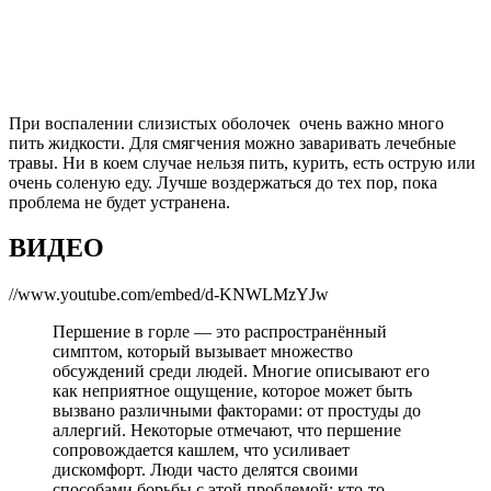
При воспалении слизистых оболочек очень важно много
пить жидкости. Для смягчения можно заваривать лечебные
травы. Ни в коем случае нельзя пить, курить, есть острую или
очень соленую еду. Лучше воздержаться до тех пор, пока
проблема не будет устранена.
ВИДЕО
//www.youtube.com/embed/d-KNWLMzYJw
Першение в горле — это распространённый
симптом, который вызывает множество
обсуждений среди людей. Многие описывают его
как неприятное ощущение, которое может быть
вызвано различными факторами: от простуды до
аллергий. Некоторые отмечают, что першение
сопровождается кашлем, что усиливает
дискомфорт. Люди часто делятся своими
способами борьбы с этой проблемой: кто-то