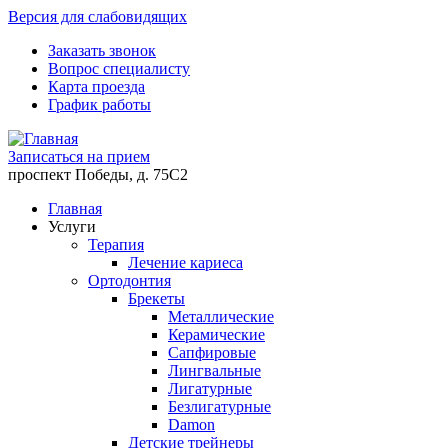
Версия для слабовидящих
Заказать звонок
Вопрос специалисту
Карта проезда
График работы
Записаться на прием
проспект Победы, д. 75C2
Главная
Услуги
Терапия
Лечение кариеса
Ортодонтия
Брекеты
Металлические
Керамические
Cапфировые
Лингвальные
Лигатурные
Безлигатурные
Damon
Детские трейнеры