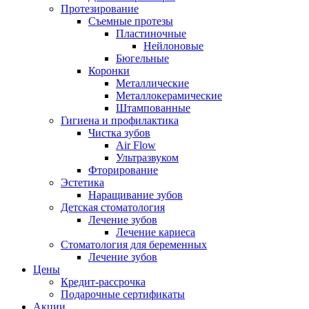
Протезирование
Съемные протезы
Пластиночные
Нейлоновые
Бюгельные
Коронки
Металлические
Металлокерамические
Штампованные
Гигиена и профилактика
Чистка зубов
Air Flow
Ультразвуком
Фторирование
Эстетика
Наращивание зубов
Детская стоматология
Лечение зубов
Лечение кариеса
Стоматология для беременных
Лечение зубов
Цены
Кредит-рассрочка
Подарочные сертификаты
Акции