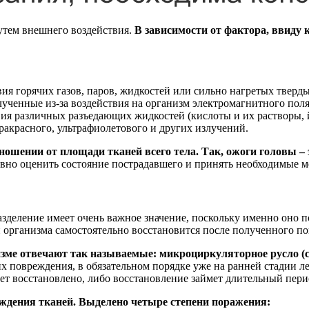
утем внешнего воздействия.
В зависимости от фактора, ввиду 
ия горячих газов, паров, жидкостей или сильно нагретых тверд
ученные из-за воздействия на организм электромагнитного поля
я различных разъедающих жидкостей (кислоты и их растворы, йо
ракрасного, ультрафиолетового и других излучений.
шении от площади тканей всего тела. Так, ожоги головы – эт
вно оценить состояние пострадавшего и принять необходимые м
зделение имеет очень важное значение, поскольку именно оно 
 организма самостоятельно восстановится после полученного п
зме отвечают так называемые: микроциркуляторное русло (с
х повреждения, в обязательном порядке уже на ранней стадии ле
дет восстановлено, либо восстановление займет длительный пер
еждения тканей. Выделено четыре степени поражения: