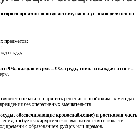
которого произошло воздействие, ожоги условно делятся на
ых предметов;
;
д и т.д.);
о 9%, каждая из рук – 9%, грудь, спина и каждая из ног –
еры.
позволяет оперативно принять решение о необходимых методах
овреждения без оперативных вмешательств.
осуды, обеспечивающие кровоснабжение) и ростковая часть
чения, требуется хирургическое вмешательство в области
иод времени с образованием рубцов или шрамов.