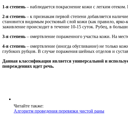
1-я степень
– наблюдается покраснение кожи с легким отеком. К
2-я степень
– к признакам первой степени добавляется наличи
становится видимым ростковый слой кожи (как правило, ярко-
заживление происходит в течение 10-15 суток. Рубец, в большин
3-я степень
– омертвление пораженного участка кожи. На месте
4-я степень
– омертвление (иногда обугливание) не только кож
глубоких рубцов. В случае поражения шейных отделов и сустав
Данная классификация является универсальной и использует
повреждениях идет речь.
Читайте также:
Алгоритм проведения перевязки чистой раны