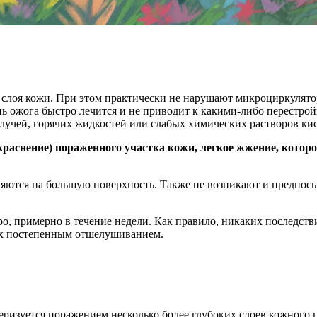
 слоя кожи. При этом практически не нарушают микроциркулят
нь ожога быстро лечится и не приводит к какими-либо перестр
 лучей, горячих жидкостей или слабых химических растворов ки
раснение) пораженного участка кожи, легкое жжение, котор
яются на большую поверхность. Также не возникают и предпосы
о, примерно в течение недели. Как правило, никаких последств
их постепенным отшелушиванием.
теризуется поражением несколько более глубоких слоев кожного